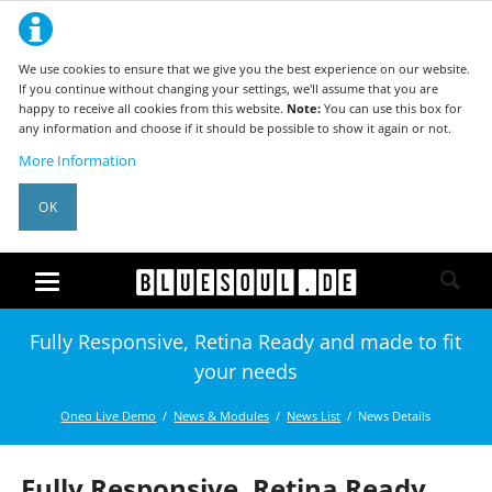
We use cookies to ensure that we give you the best experience on our website.
If you continue without changing your settings, we'll assume that you are
happy to receive all cookies from this website.
Note:
You can use this box for
any information and choose if it should be possible to show it again or not.
More Information
OK
Fully Responsive, Retina Ready and made to fit
your needs
Oneo Live Demo
News & Modules
News List
News Details
Fully Responsive, Retina Ready