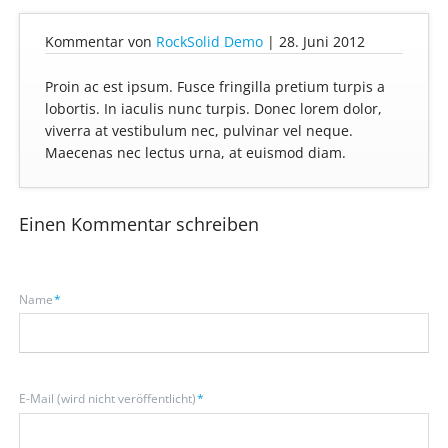
Kommentar von
RockSolid Demo
|
28. Juni 2012
Proin ac est ipsum. Fusce fringilla pretium turpis a
lobortis. In iaculis nunc turpis. Donec lorem dolor,
viverra at vestibulum nec, pulvinar vel neque.
Maecenas nec lectus urna, at euismod diam.
Einen Kommentar schreiben
Pflichtfeld
Name
*
Pflichtfeld
E-Mail (wird nicht veröffentlicht)
*