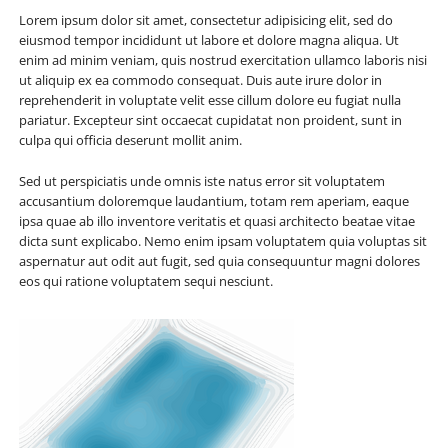
Lorem ipsum dolor sit amet, consectetur adipisicing elit, sed do
eiusmod tempor incididunt ut labore et dolore magna aliqua. Ut
enim ad minim veniam, quis nostrud exercitation ullamco laboris nisi
ut aliquip ex ea commodo consequat. Duis aute irure dolor in
reprehenderit in voluptate velit esse cillum dolore eu fugiat nulla
pariatur. Excepteur sint occaecat cupidatat non proident, sunt in
culpa qui officia deserunt mollit anim.
Sed ut perspiciatis unde omnis iste natus error sit voluptatem
accusantium doloremque laudantium, totam rem aperiam, eaque
ipsa quae ab illo inventore veritatis et quasi architecto beatae vitae
dicta sunt explicabo. Nemo enim ipsam voluptatem quia voluptas sit
aspernatur aut odit aut fugit, sed quia consequuntur magni dolores
eos qui ratione voluptatem sequi nesciunt.