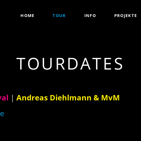
HOME
TOUR
INFO
PROJEKTE
Solo
Duo
Gerd Gork
TOURDATES
Bad Tempe
"Sir" Olive
Steve Bake
val
|
Andreas Diehlmann & MvM
Christian 
de
Larry Garn
Band
Lightnin'