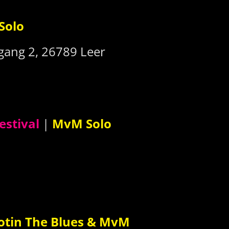
Solo
gang 2, 26789 Leer
stival
|
MvM Solo
otin The Blues & MvM