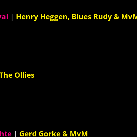
Wallenstei
val
|
Henry Heggen, Blues Rudy & Mv
MvM & The 
MvM & The 
The Snooks
he Ollies
chte
|
Gerd Gorke & MvM